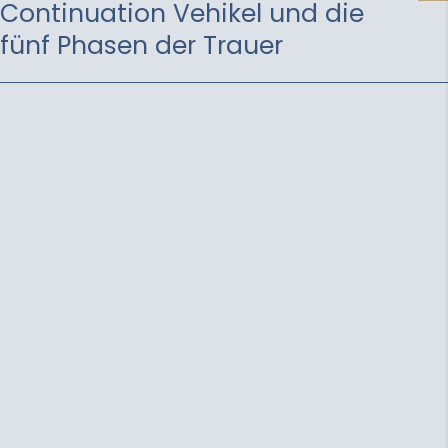
Continuation Vehikel und die
fünf Phasen der Trauer
04.03.2026
Private Banking Magazin:
Private Equity – 4
Qualitätsmerkmale jenseits
des Track Records
15.12.2025
Intelligent Investors: „Der
Markt wirkt stabiler als noch
vor zwei Jahren“