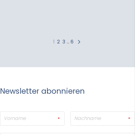
Unternehmer Edition: Wie
Private Equity im Lower Mid-
Market Wert schafft
1
2
3
...
6
Newsletter abonnieren